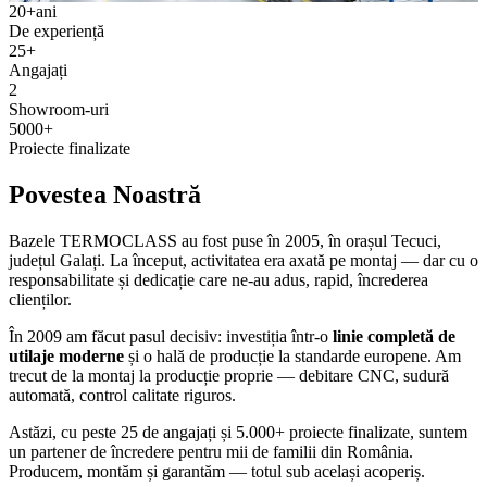
20+
ani
De experiență
25+
Angajați
2
Showroom-uri
5000+
Proiecte finalizate
Povestea Noastră
Bazele TERMOCLASS au fost puse în 2005, în orașul Tecuci,
județul Galați. La început, activitatea era axată pe montaj — dar cu o
responsabilitate și dedicație care ne-au adus, rapid, încrederea
clienților.
În 2009 am făcut pasul decisiv: investiția într-o
linie completă de
utilaje moderne
și o hală de producție la standarde europene. Am
trecut de la montaj la producție proprie — debitare CNC, sudură
automată, control calitate riguros.
Astăzi, cu peste 25 de angajați și 5.000+ proiecte finalizate, suntem
un partener de încredere pentru mii de familii din România.
Producem, montăm și garantăm — totul sub același acoperiș.