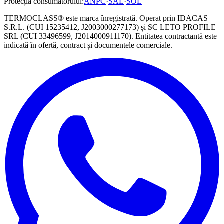
Protecția consumatorului:
ANPC
·
SAL
·
SOL
TERMOCLASS
® este marca înregistrată. Operat prin
IDACAS
S.R.L.
(CUI
15235412
,
J2003000277173
)
și
SC LETO PROFILE
SRL
(CUI
33496599
,
J2014000911170
)
. Entitatea contractantă este
indicată în ofertă, contract și documentele comerciale.