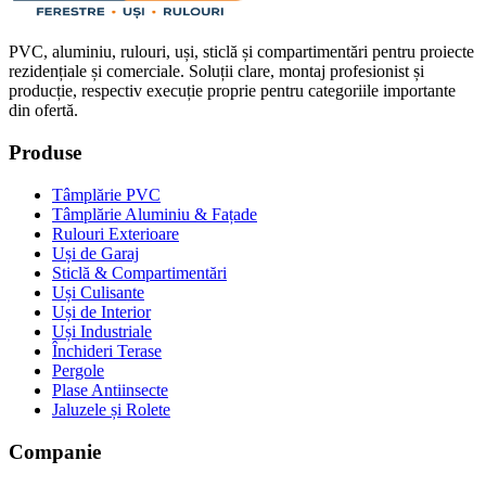
PVC, aluminiu, rulouri, uși, sticlă și compartimentări pentru proiecte
rezidențiale și comerciale. Soluții clare, montaj profesionist și
producție, respectiv execuție proprie pentru categoriile importante
din ofertă.
Produse
Tâmplărie PVC
Tâmplărie Aluminiu & Fațade
Rulouri Exterioare
Uși de Garaj
Sticlă & Compartimentări
Uși Culisante
Uși de Interior
Uși Industriale
Închideri Terase
Pergole
Plase Antiinsecte
Jaluzele și Rolete
Companie