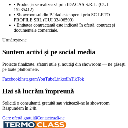
• Producția se realizează prin
IDACAS S.R.L.
(CUI
15235412
).
• Showroom-ul din Bârlad este operat prin
SC LETO
PROFILE SRL
(CUI
33496599
).
• Entitatea contractantă este indicată în ofertă, contract și
documentele comerciale.
Urmărește-ne
Suntem activi și pe social media
Proiecte finalizate, sfaturi utile și noutăți din showroom — ne găsești
pe toate platformele.
Facebook
Instagram
YouTube
LinkedIn
TikTok
Hai să lucrăm împreună
Solicită o consultanță gratuită sau vizitează-ne la showroom.
Răspundem în 24h.
Cere ofertă gratuită
Contactează-ne