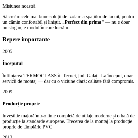
Misiunea noastră
Să creăm cele mai bune soluții de izolare a spațiilor de locuit, pentru
un cămin confortabil și liniștit.
„Perfect din prima"
— nu e doar
un slogan, e modul în care lucrăm.
Repere importante
2005
Începutul
Înființarea TERMOCLASS în Tecuci, jud. Galați. La început, doar
servicii de montaj — dar cu o viziune clară: calitate fără compromis.
2009
Producție proprie
Investiție majoră într-o linie completă de utilaje moderne și o hală de
producție la standarde europene. Trecerea de la montaj la producție
proprie de tâmplărie PVC.
2012