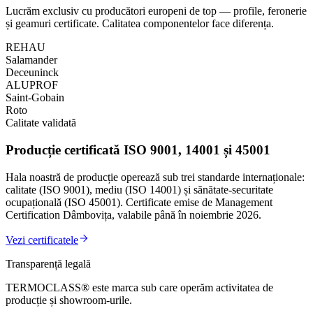
Lucrăm exclusiv cu producători europeni de top — profile, feronerie
și geamuri certificate. Calitatea componentelor face diferența.
REHAU
Salamander
Deceuninck
ALUPROF
Saint-Gobain
Roto
Calitate validată
Producție certificată ISO 9001, 14001 și 45001
Hala noastră de producție operează sub trei standarde internaționale:
calitate (ISO 9001), mediu (ISO 14001) și sănătate-securitate
ocupațională (ISO 45001). Certificate emise de Management
Certification Dâmbovița, valabile până în noiembrie 2026.
Vezi certificatele
Transparență legală
TERMOCLASS
®
este marca sub care operăm activitatea de
producție și showroom-urile.