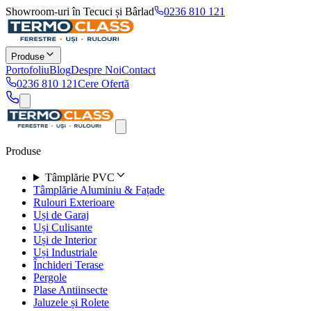
Showroom-uri în Tecuci și Bârlad
0236 810 121
Produse
Portofoliu
Blog
Despre Noi
Contact
0236 810 121
Cere Ofertă
Produse
Tâmplărie PVC
Tâmplărie Aluminiu & Fațade
Rulouri Exterioare
Uși de Garaj
Uși Culisante
Uși de Interior
Uși Industriale
Închideri Terase
Pergole
Plase Antiinsecte
Jaluzele și Rolete