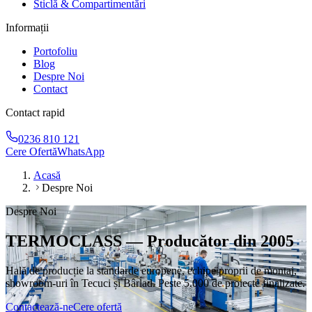
Sticlă & Compartimentări
Informații
Portofoliu
Blog
Despre Noi
Contact
Contact rapid
0236 810 121
Cere Ofertă
WhatsApp
Acasă
Despre Noi
Despre Noi
TERMOCLASS — Producător din 2005
Hală de producție la standarde europene, echipe proprii de montaj,
showroom-uri în Tecuci și Bârlad. Peste 5.000 de proiecte finalizate.
Contactează-ne
Cere ofertă