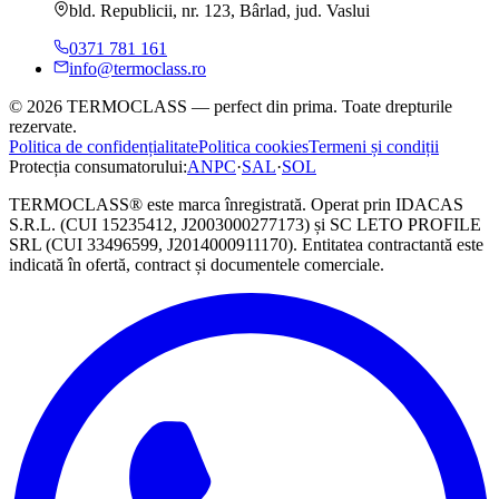
bld. Republicii, nr. 123, Bârlad, jud. Vaslui
0371 781 161
info@termoclass.ro
©
2026
TERMOCLASS
—
perfect din prima
. Toate drepturile
rezervate.
Politica de confidențialitate
Politica cookies
Termeni și condiții
Protecția consumatorului:
ANPC
·
SAL
·
SOL
TERMOCLASS
® este marca înregistrată. Operat prin
IDACAS
S.R.L.
(CUI
15235412
,
J2003000277173
)
și
SC LETO PROFILE
SRL
(CUI
33496599
,
J2014000911170
)
. Entitatea contractantă este
indicată în ofertă, contract și documentele comerciale.