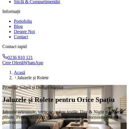
Sticlă & Compartimentări
Informații
Portofoliu
Blog
Despre Noi
Contact
Contact rapid
0236 810 121
Cere Ofertă
WhatsApp
Acasă
Jaluzele și Rolete
Protecție Solară și Design Interior
Jaluzele și Rolete pentru Orice Spațiu
Jaluzele orizontale, verticale, rolete textile, Day & Night și jaluzele
plisate. Peste 200 culori și texturi, fabricate la dimensiune, montaj
profesionist inclus.