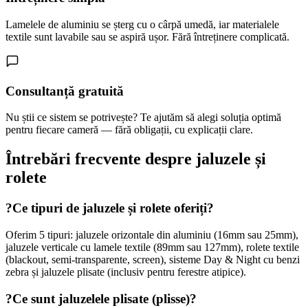
Lamelele de aluminiu se șterg cu o cârpă umedă, iar materialele
textile sunt lavabile sau se aspiră ușor. Fără întreținere complicată.
Consultanță gratuită
Nu știi ce sistem se potrivește? Te ajutăm să alegi soluția optimă
pentru fiecare cameră — fără obligații, cu explicații clare.
Întrebări frecvente despre jaluzele și
rolete
?
Ce tipuri de jaluzele și rolete oferiți?
Oferim 5 tipuri: jaluzele orizontale din aluminiu (16mm sau 25mm),
jaluzele verticale cu lamele textile (89mm sau 127mm), rolete textile
(blackout, semi-transparente, screen), sisteme Day & Night cu benzi
zebra și jaluzele plisate (inclusiv pentru ferestre atipice).
?
Ce sunt jaluzelele plisate (plisse)?