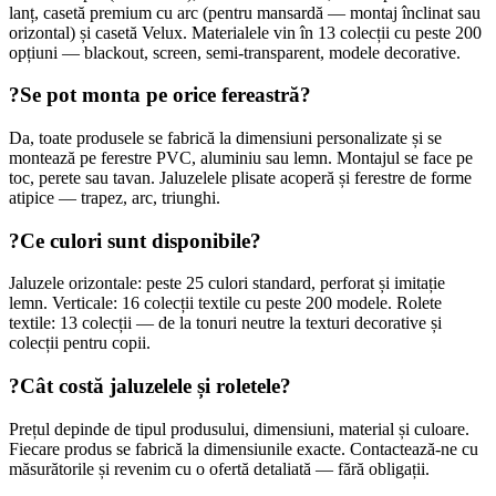
lanț, casetă premium cu arc (pentru mansardă — montaj înclinat sau
orizontal) și casetă Velux. Materialele vin în 13 colecții cu peste 200
opțiuni — blackout, screen, semi-transparent, modele decorative.
?
Se pot monta pe orice fereastră?
Da, toate produsele se fabrică la dimensiuni personalizate și se
montează pe ferestre PVC, aluminiu sau lemn. Montajul se face pe
toc, perete sau tavan. Jaluzelele plisate acoperă și ferestre de forme
atipice — trapez, arc, triunghi.
?
Ce culori sunt disponibile?
Jaluzele orizontale: peste 25 culori standard, perforat și imitație
lemn. Verticale: 16 colecții textile cu peste 200 modele. Rolete
textile: 13 colecții — de la tonuri neutre la texturi decorative și
colecții pentru copii.
?
Cât costă jaluzelele și roletele?
Prețul depinde de tipul produsului, dimensiuni, material și culoare.
Fiecare produs se fabrică la dimensiunile exacte. Contactează-ne cu
măsurătorile și revenim cu o ofertă detaliată — fără obligații.