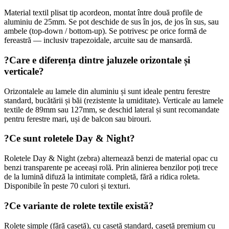
Material textil plisat tip acordeon, montat între două profile de
aluminiu de 25mm. Se pot deschide de sus în jos, de jos în sus, sau
ambele (top-down / bottom-up). Se potrivesc pe orice formă de
fereastră — inclusiv trapezoidale, arcuite sau de mansardă.
?
Care e diferența dintre jaluzele orizontale și
verticale?
Orizontalele au lamele din aluminiu și sunt ideale pentru ferestre
standard, bucătării și băi (rezistente la umiditate). Verticale au lamele
textile de 89mm sau 127mm, se deschid lateral și sunt recomandate
pentru ferestre mari, uși de balcon sau birouri.
?
Ce sunt roletele Day & Night?
Roletele Day & Night (zebra) alternează benzi de material opac cu
benzi transparente pe aceeași rolă. Prin alinierea benzilor poți trece
de la lumină difuză la intimitate completă, fără a ridica roleta.
Disponibile în peste 70 culori și texturi.
?
Ce variante de rolete textile există?
Rolete simple (fără casetă), cu casetă standard, casetă premium cu