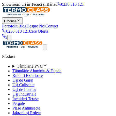
Showroom-uri în Tecuci și Bârlad
0236 810 121
Produse
Portofoliu
Blog
Despre Noi
Contact
0236 810 121
Cere Ofertă
Produse
Tâmplărie PVC
Tâmplărie Aluminiu & Fațade
Rulouri Exterioare
Uși de Garaj
Uși Culisante
Uși de Interior
Uși Industriale
Închideri Terase
Pergole
Plase Antiinsecte
Jaluzele și Rolete