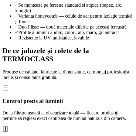
Se montează pe ferestre standard și atipice (trapez, arc,
triunghi)
Varianta honeycomb — celule de aer pentru izolație termică
și fonică
Duo Plisse — două materiale diferite pe aceeași fereastră
Profile aluminiu 25mm, culori: alb, maro, gri antracit
Rezistente la UV, antistatice, lavabile
De ce jaluzele și rolete de la
TERMOCLASS
Produse de calitate, fabricate la dimensiune, cu montaj profesionist
inclus și consultanță gratuită.
Control precis al luminii
De la filtrare ușoară la obscurizare totală — fiecare produs îți
permite să reglezi exact cantitatea de lumină naturală din cameră.