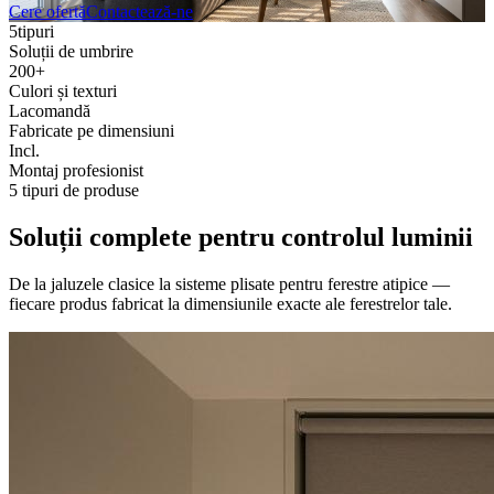
Cere ofertă
Contactează-ne
5
tipuri
Soluții de umbrire
200+
Culori și texturi
La
comandă
Fabricate pe dimensiuni
Incl.
Montaj profesionist
5 tipuri de produse
Soluții complete pentru controlul luminii
De la jaluzele clasice la sisteme plisate pentru ferestre atipice —
fiecare produs fabricat la dimensiunile exacte ale ferestrelor tale.